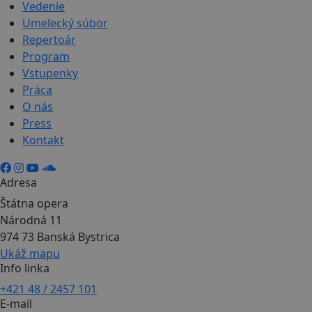
Vedenie
Umelecký súbor
Repertoár
Program
Vstupenky
Práca
O nás
Press
Kontakt
Adresa
Štátna opera
Národná 11
974 73 Banská Bystrica
Ukáž mapu
Info linka
+421 48 / 2457 101
E-mail