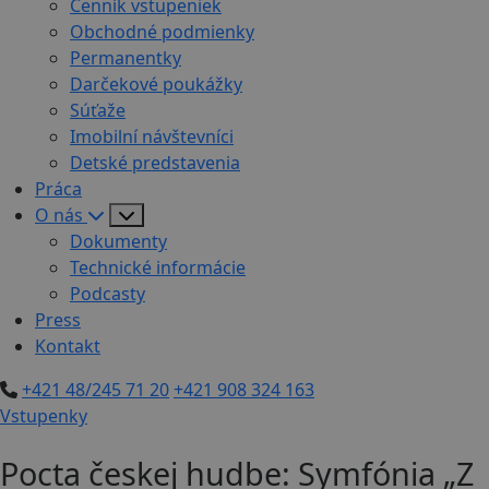
Cenník vstupeniek
Obchodné podmienky
Permanentky
Darčekové poukážky
Súťaže
Imobilní návštevníci
Detské predstavenia
Práca
O nás
Dokumenty
Technické informácie
Podcasty
Press
Kontakt
+421 48/245 71 20
+421 908 324 163
Vstupenky
Pocta českej hudbe: Symfónia „Z