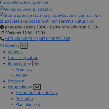
Preskočiť na hlavný obsah
pondelok-streda 13:00 - 16:00
utorok-štvrtok 13:00 -
17:00
piatok 12:00 - 15:00
+421 48/245 71 20
+421 908 324 163
Vstupenky
Vedenie
Umelecký súbor
Repertoár
Premiéry
Archív
Program
Vstupenky
Hromadné objednávky
Pokladňa
Plán hľadiska