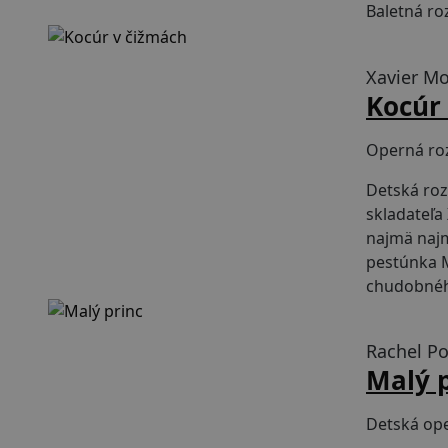
Baletná ro
90 min
Xavier Mo
Kocúr
Operná roz
Detská roz
skladateľa
najmä najm
pestúnka M
chudobnéh
120 min
Rachel P
Malý 
Detská ope