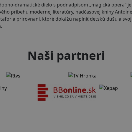
dobno-dramatické dielo s podnadpisom „magická opera“ j
ého príbehu modernej literatúry, nadčasovej knihy Antoine
for a prirovnaní, ktoré dokážu naplniť detskú dušu a svo
.
Naši partneri