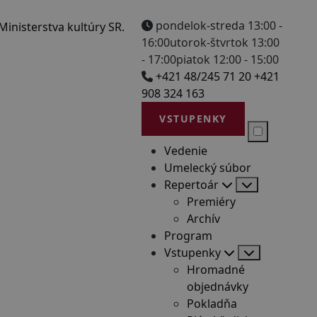
pondelok-streda 13:00 -
16:00
utorok-štvrtok 13:00
- 17:00
piatok 12:00 - 15:00
+421 48/245 71 20
+421
908 324 163
VSTUPENKY
Vedenie
Umelecký súbor
Repertoár
Premiéry
Archív
Program
Vstupenky
Hromadné
objednávky
Pokladňa