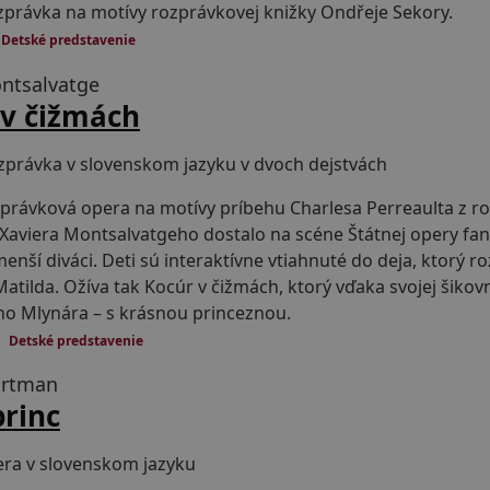
zprávka na motívy rozprávkovej knižky Ondřeje Sekory.
Detské predstavenie
ntsalvatge
 v čižmách
právka v slovenskom jazyku v dvoch dejstvách
právková opera na motívy príbehu Charlesa Perreaulta z ro
 Xaviera Montsalvatgeho dostalo na scéne Štátnej opery fan
enší diváci. Deti sú interaktívne vtiahnuté do deja, ktorý
atilda. Ožíva tak Kocúr v čižmách, ktorý vďaka svojej šikov
o Mlynára – s krásnou princeznou.
Detské predstavenie
ortman
princ
ra v slovenskom jazyku