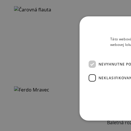
140 min
Wolfgang
Čarov
Táto webová
Opera pre 
webovej lok
Posledné d
na svete. 
NEVYHNUTNE P
kombinujúc
bytosti a n
NEKLASIFIKOVA
otázky hra
90 min
Jiří Pauer
Ferdo
Baletná ro