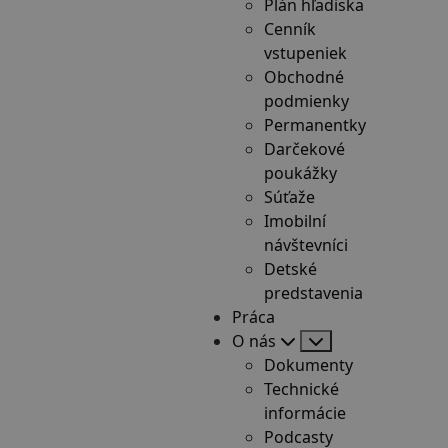
Plán hľadiska
Cenník
vstupeniek
Obchodné
podmienky
Permanentky
Darčekové
poukážky
Súťaže
Imobilní
návštevníci
Detské
predstavenia
Práca
O nás
Dokumenty
Technické
informácie
Podcasty