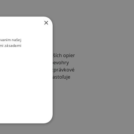
×
ívaním našej
imi zásadami
nou z najfrekventovanejších opier
z tradície singspielu, spevohry
o sveta tu vystupujú rozprávkové
toje, filozofie, dielo nastoľuje