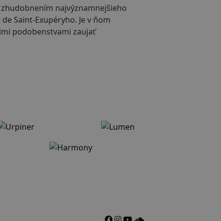
e zhudobnením najvýznamnejšieho
 de Saint-Exupéryho. Je v ňom
jimi podobenstvami zaujať