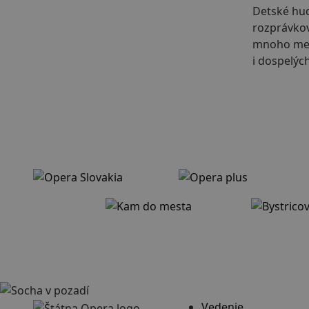
Detské hu
rozprávkov
mnoho meta
i dospelých
Vedenie