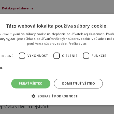
Detské predstavenie
 Amadeus Mozart
ná flauta
Táto webová lokalita používa súbory cookie.
 lokalita používa súbory cookie na zlepšenie používateľskej skúsenosti. Použ
rodiny s deťmi v 2 dejstvách v slovenskom jazyku.
ality vyjadrujete súhlas s používaním všetkých súborov cookie v súlade s naš
používania súborov cookie.
Prečítať viac
ivadelné dielo hudobného génia W. A. Mozarta sa stalo jed
Čarovná flauta je pritom dielo „dobového strihu” − vychádza 
OTREBNÉ
VÝKONNOSŤ
CIELENIE
FUNKCIE
ej spievané a hovorené pasáže. Popri postavách z ľudskéh
adprirodzené sily. V príbehu sú zakódované rôzne životné pos
NÉ
níc slobody a neslobody, pravdy a morálky.
Detské predstavenie
PRIJAŤ VŠETKO
ODMIETNUŤ VŠETKO
 Mravec
ZOBRAZIŤ PODROBNOSTI
zprávka v dvoch dejstvách.