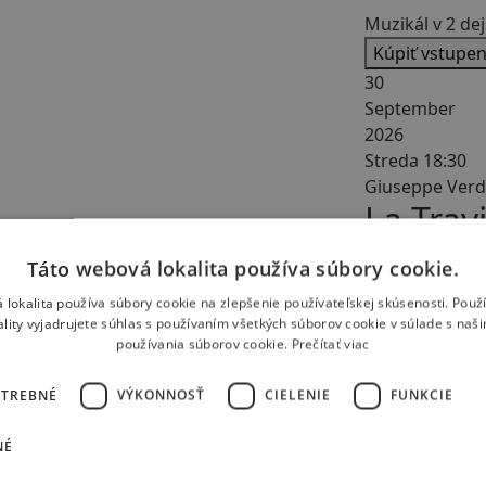
Muzikál v 2 de
Kúpiť vstupe
30
September
2026
Streda 18:30
Giuseppe Verd
La Trav
Opera v 3 dejs
Táto webová lokalita používa súbory cookie.
Kúpiť vstupe
 lokalita používa súbory cookie na zlepšenie používateľskej skúsenosti. Použ
ality vyjadrujete súhlas s používaním všetkých súborov cookie v súlade s naš
používania súborov cookie.
Prečítať viac
OTREBNÉ
VÝKONNOSŤ
CIELENIE
FUNKCIE
ica otvorená
NÉ
09. Júl 2026
41. operné tur