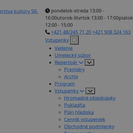
pondelok-streda 13:00 -
16:00
utorok-štvrtok 13:00 - 17:00
piatok
12:00 - 15:00
+421 48/245 71 20
+421 908 324 163
Vstupenky
Vedenie
Umelecký súbor
Repertoár
Premiéry
Archív
Program
Vstupenky
Hromadné objednávky
Pokladňa
Plán hľadiska
Cenník vstupeniek
Obchodné podmienky