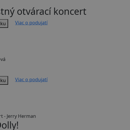
tný otvárací koncert
Viac o podujatí
nku
ová
Viac o podujatí
nku
t - Jerry Herman
olly!