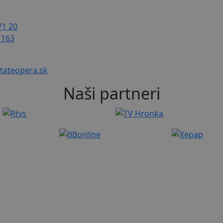
71 20
 163
tateopera.sk
Naši partneri