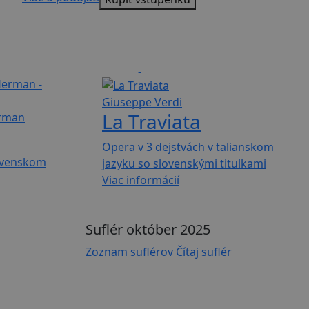
Opera
150 min
Giuseppe Verdi
La Traviata
erman
Opera v 3 dejstvách v talianskom
lovenskom
jazyku so slovenskými titulkami
Viac informácií
Suflér október 2025
Zoznam suflérov
Čítaj suflér