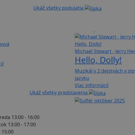
Ukáž všetky podujatia
120 min
Muzikál
210 min
nová
Michael Stewart - Jerry H
Hello, Dolly!
ií
Muzikál v 2 dejstvách v s
jazyku
Viac informácií
Ukáž všetky predstavenia
reda 13:00 - 16:00
tok 13:00 - 17:00
- 15:00