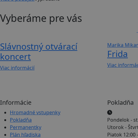
Vyberáme pre vás
Koncert
Hudobno-dr...
Slávnostný otvárací
Marika Mika
Frida
koncert
Viac informác
Viac informácií
Informácie
Pokladňa
Hromadné vstupenky
Pokladňa
Pondelok - st
Permanentky
Utorok - Štvr
Plán hľadiska
Piatok 12:00 