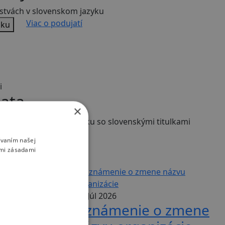
jstvách v slovenskom jazyku
Viac o podujatí
nku
i
iata
×
tvách v talianskom jazyku so slovenskými titulkami
Viac o podujatí
nku
ívaním našej
imi zásadami
06. Júl 2026
Oznámenie o zmene
né v