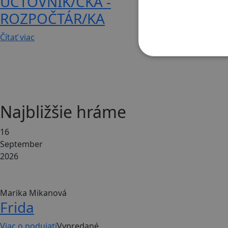
ÚČTOVNÍK/ČKA -
opäť od
ROZPOČTÁR/KA
Čítať viac
Čítať viac
Najbližšie hráme
16
September
2026
120 min
Hudobno-dr...
Marika Mikanová
Frida
Viac o podujatí
Vypredané