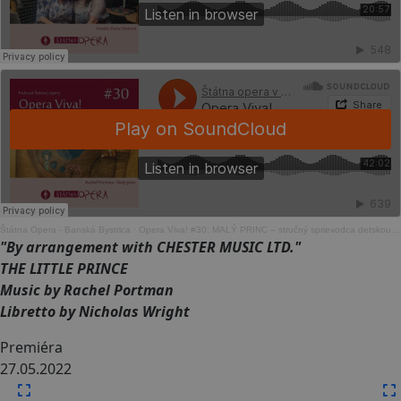
Štátna Opera - Banská Bystrica
·
Opera Viva! #30: MALÝ PRINC – stručný sprievodca detskou operou Rachel Portmanovej
"By arrangement with CHESTER MUSIC LTD."
THE LITTLE PRINCE
Music by Rachel Portman
Libretto by Nicholas Wright
Premiéra
27.05.2022