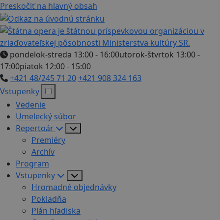
Preskočiť na hlavný obsah
pondelok-streda 13:00 - 16:00
utorok-štvrtok 13:00 -
17:00
piatok 12:00 - 15:00
+421 48/245 71 20
+421 908 324 163
Vstupenky
Vedenie
Umelecký súbor
Repertoár
Premiéry
Archív
Program
Vstupenky
Hromadné objednávky
Pokladňa
Plán hľadiska