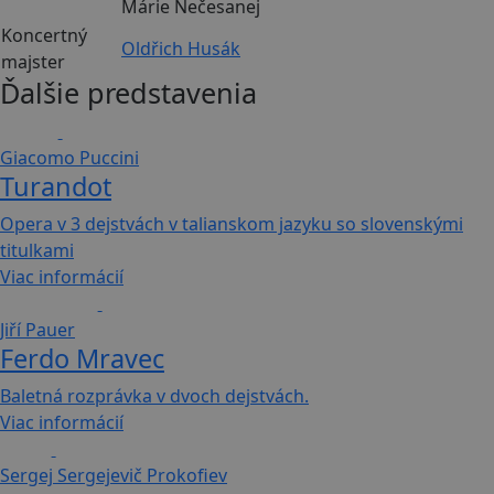
Márie Nečesanej
Koncertný
Oldřich Husák
majster
Ďalšie predstavenia
Opera
160 min
Giacomo Puccini
Turandot
Opera v 3 dejstvách v talianskom jazyku so slovenskými
titulkami
Viac informácií
Detské pre...
90 min
Jiří Pauer
Ferdo Mravec
Baletná rozprávka v dvoch dejstvách.
Viac informácií
Balet
150 min
Sergej Sergejevič Prokofiev