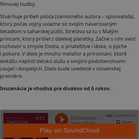
filmovej hudby.
Stvárňuje príbeh pilota (samotného autora – spisovateľa),
ktorý počas vojny uviazne so svojím havarovaným
lietadlom v saharskej púšti. Stretáva sa tu s Malým
princom, ktorý prišiel z ďalekej planétky. Začne s ním viesť
rozhovor o zmysle života, o priateľstve i láske, o pýche
i pokore. V diele je mnoho metafor a prirovnaní, ktoré
dokážu naplniť detskú dušu a svojimi podobenstvami
zaujať i dospelých. Dielo bude uvedené v slovenskej
premiére.
Inscenácia je vhodná pre divákov od 6 rokov.