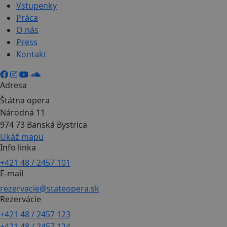
Vstupenky
Práca
O nás
Press
Kontakt
Adresa
Štátna opera
Národná 11
974 73 Banská Bystrica
Ukáž mapu
Info linka
+421 48 / 2457 101
E-mail
rezervacie@stateopera.sk
Rezervácie
+421 48 / 2457 123
+421 48 / 2457 124