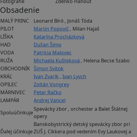
Fotografie
Zdenko Hanout
Obsadenie
MALÝ PRINC
Leonard Bíró
,
Jonáš Tóda
PILOT
Martin Popovič
,
Milan Hajaš
LÍŠKA
Katarína Procházková
HAD
Dušan Šimo
VODA
Patrícia Malovec
RUŽA
Michaela Kušteková
,
Helena Becse Szabo
OBCHODNÍK
Šimon Svitok
KRÁĽ
Ivan Zvarík
,
Ivan Lyvch
OPILEC
Zoltán Vongrey
MÁRNIVEC
Peter Račko
LAMPÁR
Andrej Vancel
Spevácky zbor
,
orchester a Balet Štátnej
Spoluúčinkuje
opery
Banskobystrický detský spevácky zbor pri
Ďalej účinkuje
ZUŠ J. Cikkera pod vedením Evy Laukovej a