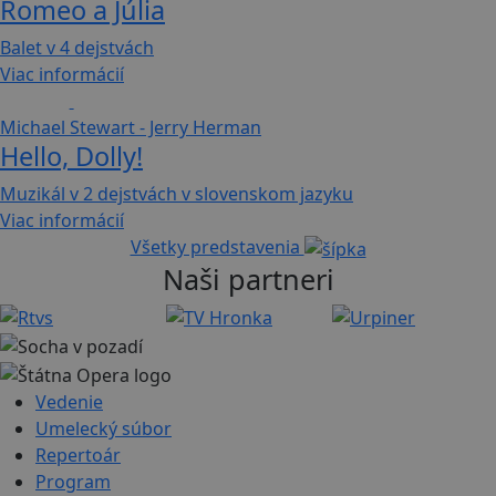
Romeo a Júlia
Balet v 4 dejstvách
Viac informácií
Muzikál
210 min
Michael Stewart - Jerry Herman
Hello, Dolly!
Muzikál v 2 dejstvách v slovenskom jazyku
Viac informácií
Všetky predstavenia
Naši partneri
Vedenie
Umelecký súbor
Repertoár
Program