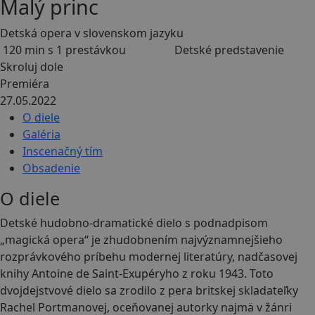
Malý princ
Detská opera v slovenskom jazyku
120 min s 1 prestávkou
Detské predstavenie
Skroluj dole
Premiéra
27.05.2022
O diele
Galéria
Inscenačný tím
Obsadenie
O diele
Detské hudobno-dramatické dielo s podnadpisom
„magická opera“ je zhudobnením najvýznamnejšieho
rozprávkového príbehu modernej literatúry, nadčasovej
knihy Antoine de Saint-Exupéryho z roku 1943. Toto
dvojdejstvové dielo sa zrodilo z pera britskej skladateľky
Rachel Portmanovej, oceňovanej autorky najmä v žánri