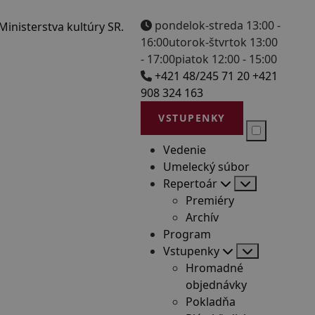
pondelok-streda 13:00 -
16:00
utorok-štvrtok 13:00
- 17:00
piatok 12:00 - 15:00
+421 48/245 71 20
+421
908 324 163
VSTUPENKY
Vedenie
Umelecký súbor
Repertoár
Premiéry
Archív
Program
Vstupenky
Hromadné
objednávky
Pokladňa