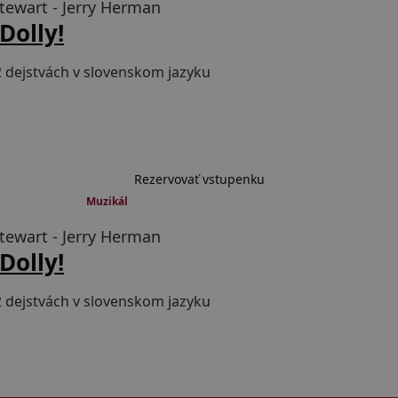
tewart - Jerry Herman
 Dolly!
2 dejstvách v slovenskom jazyku
Rezervovať vstupenku
 1 prestávkou
Muzikál
tewart - Jerry Herman
 Dolly!
2 dejstvách v slovenskom jazyku