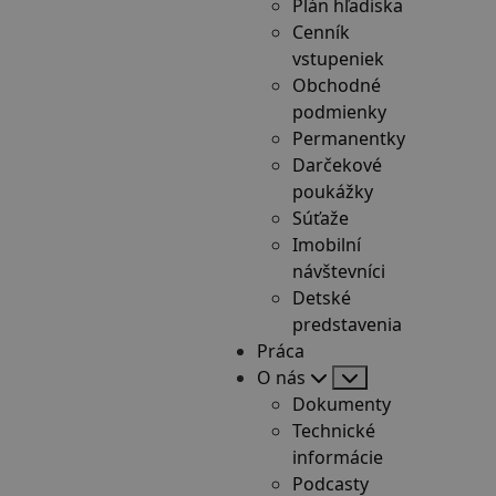
Plán hľadiska
Cenník
vstupeniek
Obchodné
podmienky
Permanentky
Darčekové
poukážky
Súťaže
Imobilní
návštevníci
Detské
predstavenia
Práca
O nás
Dokumenty
Technické
informácie
Podcasty