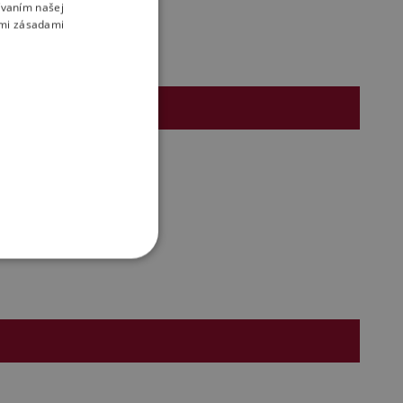
ívaním našej
imi zásadami