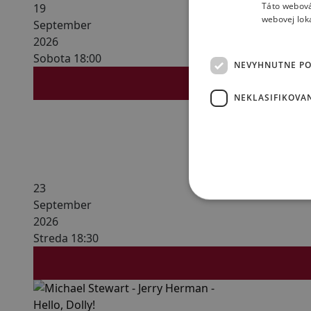
Táto webová
19
webovej lok
September
2026
Sobota 18:00
NEVYHNUTNE P
NEKLASIFIKOVA
120 min s
Marika M
Frida
23
September
2026
Streda 18:30
210 min s