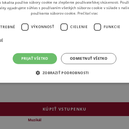
 lokalita používa súbory cookie na zlepšenie používateľskej skúsenosti. Použ
ality vyjadrujete súhlas s používaním všetkých súborov cookie v súlade s naš
používania súborov cookie.
Prečítať viac
OTREBNÉ
VÝKONNOSŤ
CIELENIE
FUNKCIE
KÚPIŤ VSTUPENKU
NÉ
 1 prestávkou
Hudobno-dramatické a tanečné dielo
ikanová
PRIJAŤ VŠETKO
ODMIETNUŤ VŠETKO
ZOBRAZIŤ PODROBNOSTI
KÚPIŤ VSTUPENKU
 1 prestávkou
Muzikál