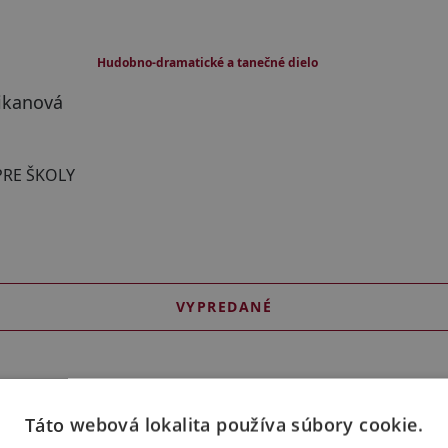
 1 prestávkou
Hudobno-dramatické a tanečné dielo
ikanová
PRE ŠKOLY
VYPREDANÉ
stný otvárací koncert
Táto webová lokalita používa súbory cookie.
 koncert pri príležitosti otvorenia divadelnej sezóny 2026/2