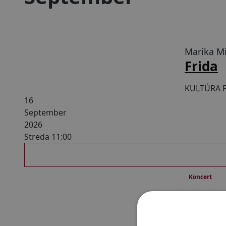
120 min s
Marika M
Frida
KULTÚRA 
16
September
2026
Streda 11:00
Koncert
Slávno
Slávnostný