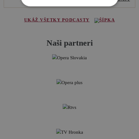
UKÁŽ VŠETKY PODCASTY
Naši partneri