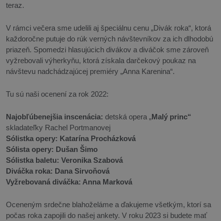
teraz.
V rámci večera sme udelili aj špeciálnu cenu „Divák roka“, ktorá
každoročne putuje do rúk verných návštevníkov za ich dlhodobú
priazeň.
Spomedzi hlasujúcich divákov a diváčok sme zároveň
vyžrebovali výherkyňu, ktorá získala darčekový poukaz na
návštevu nadchádzajúcej premiéry „Anna Karenina“.
Tu sú naši ocenení za rok 2022:
Najobľúbenejšia inscenácia:
detská opera „
Malý princ“
skladateľky Rachel Portmanovej
Sólistka opery: Katarína Procházková
Sólista opery: Dušan Šimo
Sólistka baletu: Veronika Szabová
Diváčka roka: Dana Sirvoňová
Vyžrebovaná diváčka: Anna Marková
Oceneným srdečne blahoželáme a ďakujeme všetkým, ktorí sa
počas roka zapojili do našej ankety. V roku 2023 si budete mať