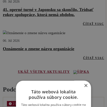
09. Júl 2026
41. operné turné v Japonsku sa skončilo. Tridsať
rokov spolupráce, ktorá nemá obdobu.
ČÍTAŤ VIAC
06. Júl 2026
Oznámenie o zmene názvu organizácie
ČÍTAŤ VIAC
UKÁŽ VŠETKY AKTUALITY
×
Podcasty
Táto webová lokalita
používa súbory cookie.
21 MIN
Táto webová lokalita používa súbory cookie na