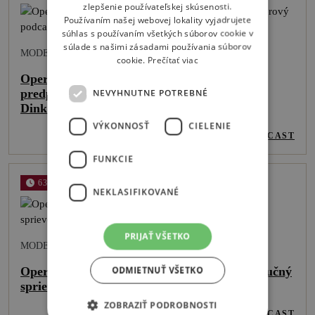
zlepšenie používateľskej skúsenosti.
Používaním našej webovej lokality vyjadrujete
súhlas s používaním všetkých súborov cookie v
súlade s našimi zásadami používania súborov
MODERUJE:
ALŽBETA LUKÁČOVÁ
cookie.
Prečítať viac
Opera Viva! #79: FIGAROVA SVADBA –
predpremiérový podcast s režisérkou Danou
NEVYHNUTNE POTREBNÉ
Dinkovou
VÝKONNOSŤ
CIELENIE
VYPOČUŤ PODCAST
FUNKCIE
63 MIN
NEKLASIFIKOVANÉ
PRIJAŤ VŠETKO
MODERUJE:
ALŽBETA LUKÁČOVÁ
ODMIETNUŤ VŠETKO
Opera Viva! #78: FIGAROVA SVADBA – stručný
sprievodca operou W. A. Mozarta
ZOBRAZIŤ PODROBNOSTI
VYPOČUŤ PODCAST