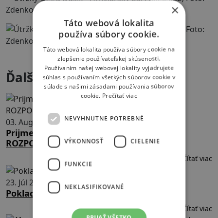
×
Táto webová lokalita
používa súbory cookie.
Táto webová lokalita používa súbory cookie na
zlepšenie používateľskej skúsenosti.
Používaním našej webovej lokality vyjadrujete
Ďalšie aktuality
súhlas s používaním všetkých súborov cookie v
súlade s našimi zásadami používania súborov
cookie.
Prečítať viac
NEVYHNUTNE POTREBNÉ
03. August 2026
Prijmeme na pozíciu: ÚČTOVNÍK/ČKA -
VÝKONNOSŤ
CIELENIE
ROZPOČTÁR/KA
Čítať viac
FUNKCIE
23. Júl 2026
NEKLASIFIKOVANÉ
Pokladnica otvorená opäť od 26.8.2026
Čítať viac
PRIJAŤ VŠETKO