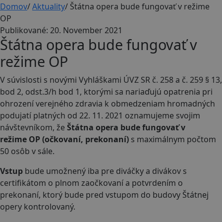
Domov
/
Aktuality
/
Štátna opera bude fungovať v režime
OP
Publikované: 20. November 2021
Štátna opera bude fungovať v
režime OP
V súvislosti s novými Vyhláškami ÚVZ SR č. 258 a č. 259 § 13,
bod 2, odst.3/h bod 1, ktorými sa nariaďujú opatrenia pri
ohrození verejného zdravia k obmedzeniam hromadných
podujatí platných od 22. 11. 2021 oznamujeme svojim
návštevníkom, že
Štátna opera bude fungovať v
režime
OP (očkovaní, prekonaní)
s maximálnym počtom
50 osôb v sále.
Vstup
bude umožnený iba pre diváčky a divákov s
certifikátom o plnom zaočkovaní a potvrdením o
prekonaní, ktorý bude pred vstupom do budovy Štátnej
opery kontrolovaný.