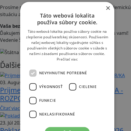
×
Prosíme preto divákov, aby priebežne sledovali epidemickú
situáciu a stránku Štátnej opery.
Táto webová lokalita
používa súbory cookie.
Vaša bezpečnosť je na prvom mieste.
Táto webová lokalita používa súbory cookie na
Ďakujeme za pochopenie a tešíme sa na stretnutia s vami!
zlepšenie používateľskej skúsenosti. Používaním
Vedenie Štátnej opery
našej webovej lokality vyjadrujete súhlas s
používaním všetkých súborov cookie v súlade s
našimi zásadami používania súborov cookie.
Prečítať viac
Ďalšie aktuality
NEVYHNUTNE POTREBNÉ
03. August 2026
VÝKONNOSŤ
CIELENIE
Prijmeme na pozíciu: ÚČTOVNÍK/ČKA -
ROZPOČTÁR/KA
FUNKCIE
Čítať viac
NEKLASIFIKOVANÉ
23. Júl 2026
Pokladnica otvorená opäť od 26.8.2026