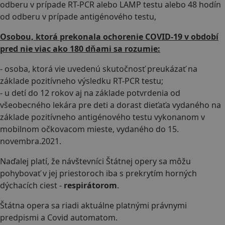
odberu v prípade RT-PCR alebo LAMP testu alebo 48 hodín
od odberu v prípade antigénového testu,
Osobou, ktorá prekonala ochorenie COVID-19 v období
pred nie viac ako 180 dňami sa rozumie:
- osoba, ktorá vie uvedenú skutočnosť preukázať na
základe pozitívneho výsledku RT-PCR testu;
- u detí do 12 rokov aj na základe potvrdenia od
všeobecného lekára pre deti a dorast dieťaťa vydaného na
základe pozitívneho antigénového testu vykonanom v
mobilnom očkovacom mieste, vydaného do 15.
novembra.2021.
Naďalej platí, že návštevníci Štátnej opery sa môžu
pohybovať v jej priestoroch iba s prekrytím horných
dýchacích ciest -
respirátorom
.
Štátna opera sa riadi aktuálne platnými právnymi
predpismi a Covid automatom.