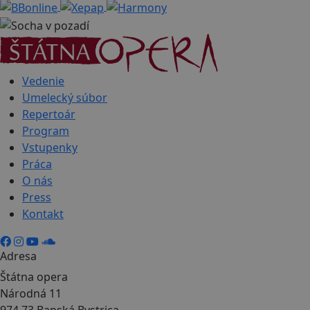
Vedenie
Umelecký súbor
Repertoár
Program
Vstupenky
Práca
O nás
Press
Kontakt
Adresa
Štátna opera
Národná 11
974 73 Banská Bystrica