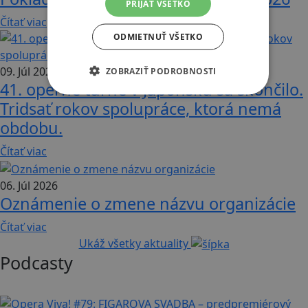
PRIJAŤ VŠETKO
Čítať viac
ODMIETNUŤ VŠETKO
09. Júl 2026
ZOBRAZIŤ PODROBNOSTI
41. operné turné v Japonsku sa skončilo.
Tridsať rokov spolupráce, ktorá nemá
obdobu.
Čítať viac
06. Júl 2026
Oznámenie o zmene názvu organizácie
Čítať viac
Ukáž všetky aktuality
Podcasty
21 min