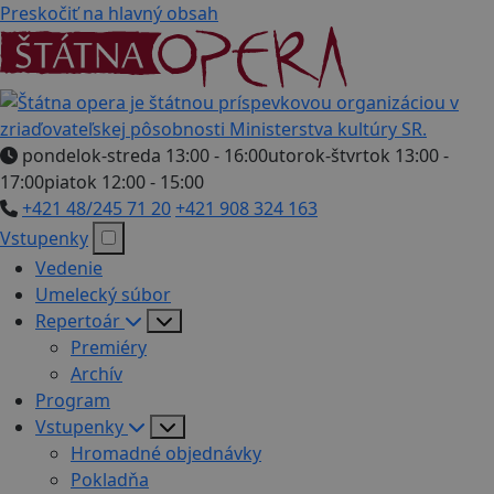
Preskočiť na hlavný obsah
pondelok-streda 13:00 - 16:00
utorok-štvrtok 13:00 -
17:00
piatok 12:00 - 15:00
+421 48/245 71 20
+421 908 324 163
Vstupenky
Vedenie
Umelecký súbor
Repertoár
Premiéry
Archív
Program
Vstupenky
Hromadné objednávky
Pokladňa