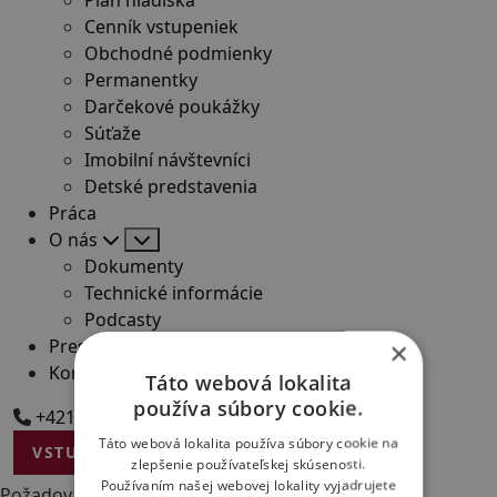
Cenník vstupeniek
Obchodné podmienky
Permanentky
Darčekové poukážky
Súťaže
Imobilní návštevníci
Detské predstavenia
Práca
O nás
Dokumenty
Technické informácie
Podcasty
Press
×
Kontakt
Táto webová lokalita
používa súbory cookie.
+421 48/245 71 20
+421 908 324 163
Táto webová lokalita používa súbory cookie na
VSTUPENKY
zlepšenie používateľskej skúsenosti.
Používaním našej webovej lokality vyjadrujete
Požadovaná stránka sa nenašla