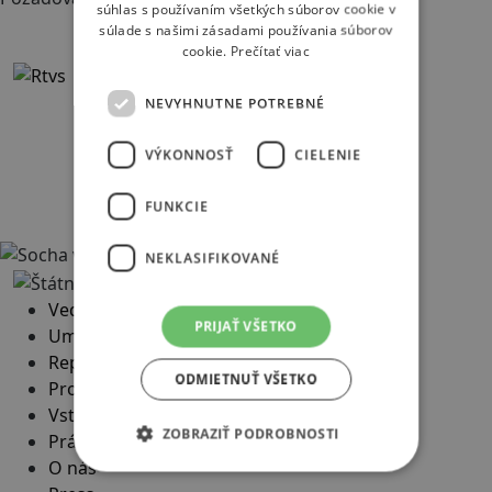
súhlas s používaním všetkých súborov cookie v
Naši partneri
súlade s našimi zásadami používania súborov
cookie.
Prečítať viac
NEVYHNUTNE POTREBNÉ
VÝKONNOSŤ
CIELENIE
FUNKCIE
NEKLASIFIKOVANÉ
Vedenie
PRIJAŤ VŠETKO
Umelecký súbor
Repertoár
ODMIETNUŤ VŠETKO
Program
Vstupenky
ZOBRAZIŤ PODROBNOSTI
Práca
O nás