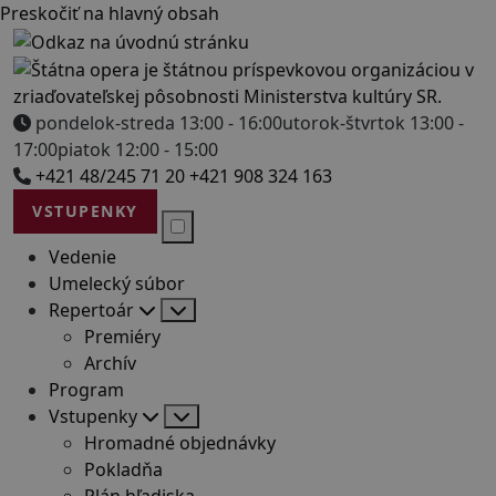
Preskočiť na hlavný obsah
pondelok-streda 13:00 - 16:00
utorok-štvrtok 13:00 -
17:00
piatok 12:00 - 15:00
+421 48/245 71 20
+421 908 324 163
VSTUPENKY
Vedenie
Umelecký súbor
Repertoár
Premiéry
Archív
Program
Vstupenky
Hromadné objednávky
Pokladňa
Plán hľadiska