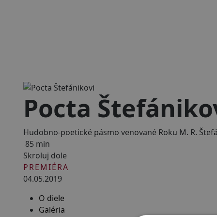
Pocta Štefániko
Hudobno-poetické pásmo venované Roku M. R. Štef
85 min
Skroluj dole
PREMIÉRA
04.05.2019
O diele
Galéria