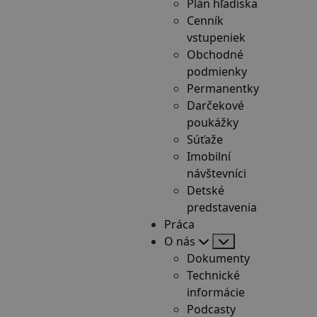
Plán hľadiska
Cenník
vstupeniek
Obchodné
podmienky
Permanentky
Darčekové
poukážky
Súťaže
Imobilní
návštevníci
Detské
predstavenia
Práca
O nás
Dokumenty
Technické
informácie
Podcasty