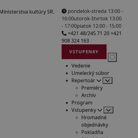
pondelok-streda 13:00 -
16:00
utorok-štvrtok 13:00
- 17:00
piatok 12:00 - 15:00
+421 48/245 71 20
+421
908 324 163
VSTUPENKY
Vedenie
Umelecký súbor
Repertoár
Premiéry
Archív
Program
Vstupenky
Hromadné
objednávky
Pokladňa