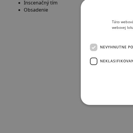
Inscenačný tím
Obsadenie
Táto webová
webovej lok
NEVYHNUTNE P
NEKLASIFIKOVA