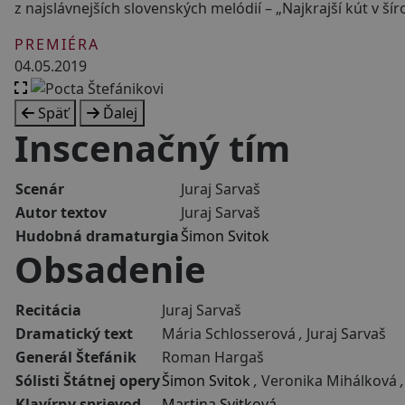
z najslávnejších slovenských melódií – „Najkrajší kút v š
PREMIÉRA
04.05.2019
Späť
Ďalej
Inscenačný tím
Scenár
Juraj Sarvaš
Autor textov
Juraj Sarvaš
Hudobná dramaturgia
Šimon Svitok
Obsadenie
Recitácia
Juraj Sarvaš
Dramatický text
Mária Schlosserová
,
Juraj Sarvaš
Generál Štefánik
Roman Hargaš
Sólisti Štátnej opery
Šimon Svitok
,
Veronika Mihálková
,
Klavírny sprievod
Martina Svitková