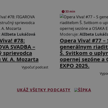
33 min
:
Alžbeta Lukáčová
Moderuje:
Alžbeta Lukáč
Viva! #78:
Opera Viva! #77 – 
OVA SVADBA –
generálnym riadi
ý sprievodca
Š. Svitkom o uply
 W. A. Mozarta
opernej sezóne a
EXPO 2025.
Vypočuť podcast
Vypo
UKÁŽ VŠETKY PODCASTY