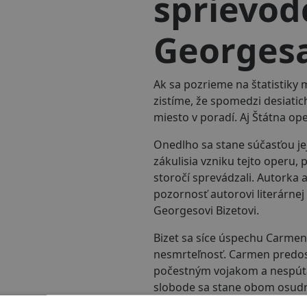
sprievod
Georgesa
Ak sa pozrieme na štatistik
zistíme, že spomedzi desiatic
miesto v poradí. Aj Štátna op
Onedlho sa stane súčasťou je
zákulisia vzniku tejto operu, 
storočí sprevádzali. Autorka
pozornosť autorovi literárne
Georgesovi Bizetovi.
Bizet sa síce úspechu Carmen 
nesmrteľnosť. Carmen predos
počestným vojakom a nespúta
slobode sa stane obom osudn
skvelom umeleckom obsadení: 