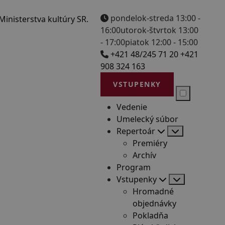
pondelok-streda 13:00 -
16:00
utorok-štvrtok 13:00
- 17:00
piatok 12:00 - 15:00
+421 48/245 71 20
+421
908 324 163
VSTUPENKY
Vedenie
Umelecký súbor
Repertoár
Premiéry
Archív
Program
Vstupenky
Hromadné
objednávky
Pokladňa