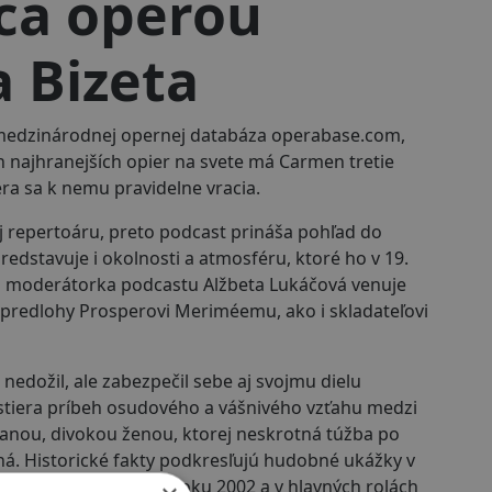
ca operou
 Bizeta
y medzinárodnej opernej databáza operabase.com,
h najhranejších opier na svete má Carmen tretie
era sa k nemu pravidelne vracia.
j repertoáru, preto podcast prináša pohľad do
predstavuje i okolnosti a atmosféru, ktoré ho v 19.
 a moderátorka podcastu Alžbeta Lukáčová venuje
j predlohy Prosperovi Meriméemu, ako i skladateľovi
nedožil, ale zabezpečil sebe aj svojmu dielu
tiera príbeh osudového a vášnivého vzťahu medzi
nou, divokou ženou, ktorej neskrotná túžba po
á. Historické fakty podkresľujú hudobné ukážky v
nahrávka vznikla v roku 2002 a v hlavných rolách