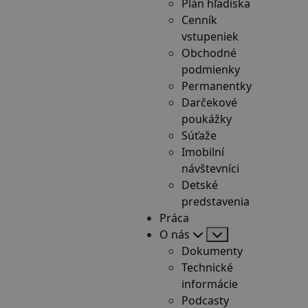
Plán hľadiska
Cenník
vstupeniek
Obchodné
podmienky
Permanentky
Darčekové
poukážky
Súťaže
Imobilní
návštevníci
Detské
predstavenia
Práca
O nás
Dokumenty
Technické
informácie
Podcasty