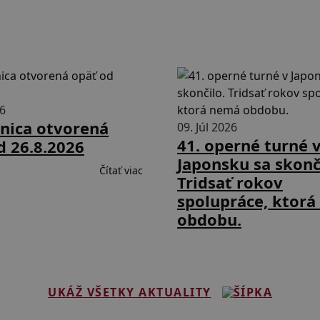
26
nica otvorená
09. Júl 2026
41. operné turné 
d 26.8.2026
Japonsku sa skonč
Čítať viac
Tridsať rokov
spolupráce, ktor
obdobu.
UKÁŽ VŠETKY AKTUALITY