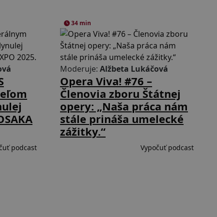
34 min
ová
Moderuje:
Alžbeta Lukáčová
S
Opera Viva! #76 –
teľom
Členovia zboru Štátnej
nulej
opery: „Naša práca nám
 OSAKA
stále prináša umelecké
zážitky.“
čuť podcast
Vypočuť podcast