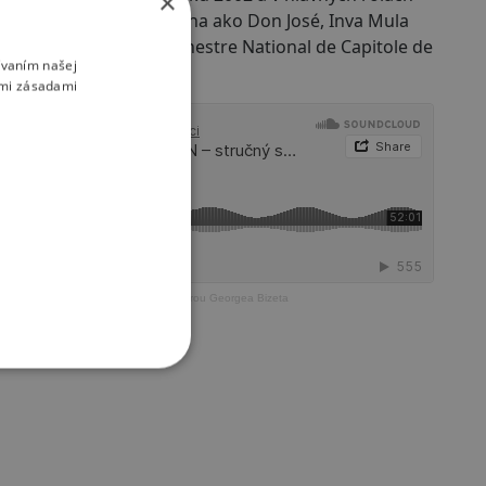
×
o Carmen, Roberto Alagna ako Don José, Inva Mula
m ako Escamillo. Orchestre National de Capitole de
ívaním našej
son.
imi zásadami
57: CARMEN – stručný sprievodca operou Georgea Bizeta