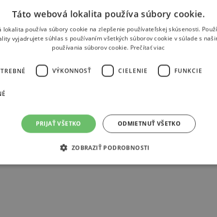
spievajú Angela Gheorgiu ak
Táto webová lokalita používa súbory cookie.
ako Micaela a Thomas Hampso
 lokalita používa súbory cookie na zlepšenie používateľskej skúsenosti. Použ
Toulouse diriguje Michel Flas
ality vyjadrujete súhlas s používaním všetkých súborov cookie v súlade s naš
používania súborov cookie.
Prečítať viac
OTREBNÉ
VÝKONNOSŤ
CIELENIE
FUNKCIE
NÉ
PRIJAŤ VŠETKO
ODMIETNUŤ VŠETKO
Štátna Opera - Banská Bystrica
·
Opera Viva! #
ZOBRAZIŤ PODROBNOSTI