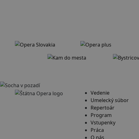
Vedenie
Umelecký súbor
Repertoár
Program
Vstupenky
Práca
O nás