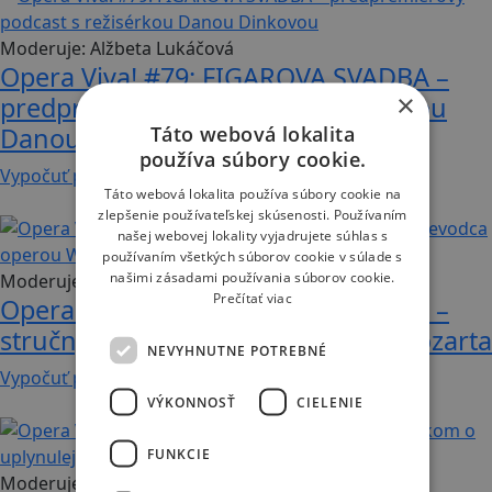
Moderuje:
Alžbeta Lukáčová
Opera Viva! #79: FIGAROVA SVADBA –
×
predpremiérový podcast s režisérkou
Táto webová lokalita
Danou Dinkovou
používa súbory cookie.
Vypočuť podcast
Táto webová lokalita používa súbory cookie na
63 min
zlepšenie používateľskej skúsenosti. Používaním
našej webovej lokality vyjadrujete súhlas s
používaním všetkých súborov cookie v súlade s
našimi zásadami používania súborov cookie.
Moderuje:
Alžbeta Lukáčová
Prečítať viac
Opera Viva! #78: FIGAROVA SVADBA –
stručný sprievodca operou W. A. Mozarta
NEVYHNUTNE POTREBNÉ
Vypočuť podcast
VÝKONNOSŤ
CIELENIE
33 min
FUNKCIE
Moderuje:
Alžbeta Lukáčová