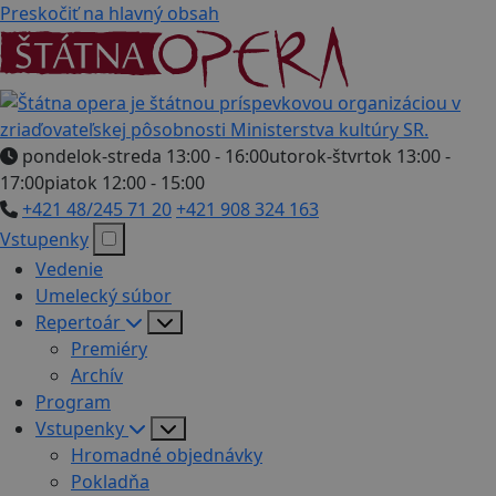
Preskočiť na hlavný obsah
pondelok-streda 13:00 - 16:00
utorok-štvrtok 13:00 -
17:00
piatok 12:00 - 15:00
+421 48/245 71 20
+421 908 324 163
Vstupenky
Vedenie
Umelecký súbor
Repertoár
Premiéry
Archív
Program
Vstupenky
Hromadné objednávky
Pokladňa