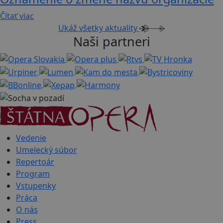
Čítať viac
Ukáž všetky aktuality
Naši partneri
Vedenie
Umelecký súbor
Repertoár
Program
Vstupenky
Práca
O nás
Press