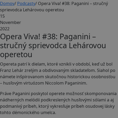
Domov
/
Podcasty
/
Opera Viva! #38: Paganini – stručný
sprievodca Lehárovou operetou
15
November
2022
Opera Viva! #38: Paganini –
stručný sprievodca Lehárovou
operetou
Opereta patrí k dielam, ktoré vznikli v období, keď už bol
Franz Lehár zrelým a obdivovaným skladateľom. Siahol po
námete inšpirovanom skutočnou historickou osobnosťou
– husľovým virtuózom Niccolom Paganinim.
Práve Paganini poskytol operete možnosť skomponovania
nádherných melódii podkreslených husľovými sólami a aj
podmanivý príbeh, ktorý vykresľuje príbeh osudovej lásky
tohto démonického umelca.