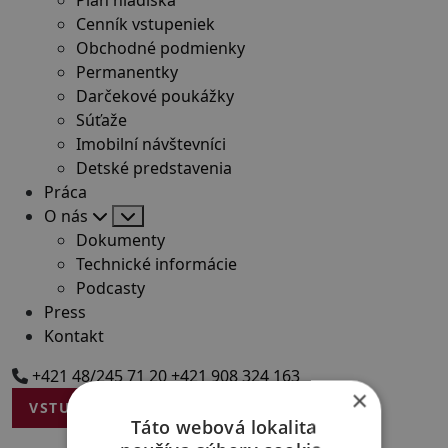
Cenník vstupeniek
Obchodné podmienky
Permanentky
Darčekové poukážky
Súťaže
Imobilní návštevníci
Detské predstavenia
Práca
O nás
Dokumenty
Technické informácie
Podcasty
Press
Kontakt
+421 48/245 71 20
+421 908 324 163
×
VSTUPENKY
Táto webová lokalita