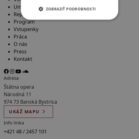
Umelecký súbor
ZOBRAZIŤ PODROBNOSTI
Repertoár
Program
Vstupenky
Práca
O nás
Press
Kontakt
Adresa
Štátna opera
Národná 11
974 73 Banská Bystrica
UKÁŽ MAPU
Info linka
+421 48 / 2457 101