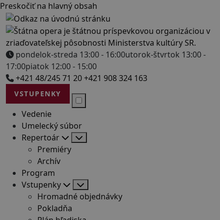
Preskočiť na hlavný obsah
pondelok-streda 13:00 - 16:00
utorok-štvrtok 13:00 -
17:00
piatok 12:00 - 15:00
+421 48/245 71 20
+421 908 324 163
VSTUPENKY
Vedenie
Umelecký súbor
Repertoár
Premiéry
Archív
Program
Vstupenky
Hromadné objednávky
Pokladňa
Plán hľadiska