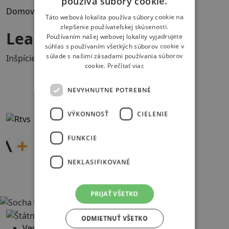
používa súbory cookie.
Domov
/
Umelecký súbor
/
Acsaiová
Táto webová lokalita používa súbory cookie na
zlepšenie používateľskej skúsenosti.
Lea Acsaiová
Používaním našej webovej lokality vyjadrujete
súhlas s používaním všetkých súborov cookie v
súlade s našimi zásadami používania súborov
Inšpícientka / asistentka réžie
cookie.
Prečítať viac
NEVYHNUTNE POTREBNÉ
Naši partneri
VÝKONNOSŤ
CIELENIE
FUNKCIE
NEKLASIFIKOVANÉ
PRIJAŤ VŠETKO
ODMIETNUŤ VŠETKO
Vedenie