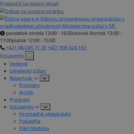
Preskočiť na hlavný obsah
pondelok-streda 13:00 - 16:00
utorok-štvrtok 13:00 -
17:00
piatok 12:00 - 15:00
+421 48/245 71 20
+421 908 324 163
Vstupenky
Vedenie
Umelecký súbor
Repertoár
Premiéry
Archív
Program
Vstupenky
Hromadné objednávky
Pokladňa
Plán hľadiska