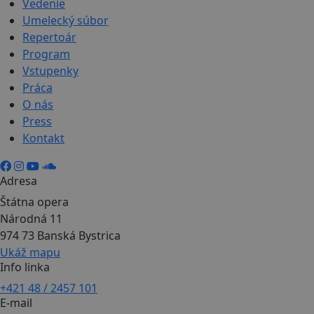
Vedenie
Umelecký súbor
Repertoár
Program
Vstupenky
Práca
O nás
Press
Kontakt
Adresa
Štátna opera
Národná 11
974 73 Banská Bystrica
Ukáž mapu
Info linka
+421 48 / 2457 101
E-mail