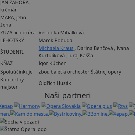
JÁN ZÁHORA,
krčmár
MARA, jeho
žena
ZUZA, ich dcéra
Veronika Mihalková
LEHOTSKÝ
Marek Pobuda
Michaela Kraus
,
Darina Benčová
,
Ivana
ŠTUDENTI
Kurtulíková
,
Juraj Kašša
KŇAZ
Igor Kúchen
Spoluúčinkuje
zbor, balet a orchester Štátnej opery
Koncertný
Oldřich Husák
majster
Naši partneri