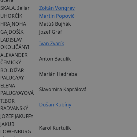
SKALA, želiar
Zoltán Vongrey
UHORČÍK
Martin Popovič
HRAJNOHA
Matúš Bujňák
GAJDOŠÍK
Jozef Gráf
LADISLAV
Ivan Zvarík
OKOLIČÁNYI
ALEXANDER
Anton Baculík
ČEMICKÝ
BOLDIŽAR
Marián Hadraba
PALUGYAY
ELENA
Slavomíra Kaprálová
PALUGYAYOVÁ
TIBOR
Dušan Kubíny
RADVANSKÝ
JOZEF JAKUFFY
JAKUB
Karol Kurtulík
LOWENBURG