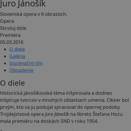
Juro Jánošík
Slovenská opera v 6 obrazoch.
Opera
Skroluj dole
Premiéra
05.03.2016
O diele
Galéria
Inscenačný tím
Obsadenie
O diele
Historická jánošíkovská téma inšpirovala a dodnes
inšpiruje tvorcov v mnohých oblastiach umenia. Cikker bol
prvým, kto sa ju podujal spracovať do opernej podoby.
Trojdejstvová opera
Juro Jánošík
na libreto Štefana Hozu
mala premiéru na doskách SND v roku 1954.