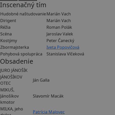
Inscenačný tím
Hudobné naštudovanie
Marián Vach
Dirigent
Marián Vach
Réžia
Roman Polák
Scéna
Jaroslav Valek
Kostýmy
Peter Čanecký
Zbormajsterka
Iveta Popovičová
Pohybová spolupráca
Stanislava Vlčeková
Obsadenie
JURO JÁNOŠÍK
JÁNOŠÍKOV
Ján Galla
OTEC
MIKUŠ,
Jánošíkov
Slavomír Macák
kmotor
MILKA, jeho
Patrícia Malovec
dcéra