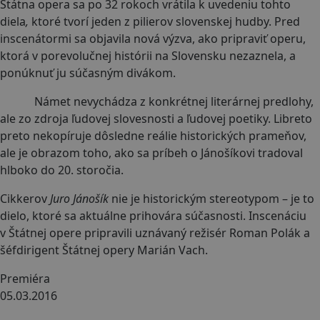
Štátna opera sa po 32 rokoch vrátila k uvedeniu tohto
diela
,
ktoré tvorí jeden z pilierov slovenskej hudby. Pred
inscenátormi sa objavila nová výzva, ako pripraviť operu,
ktorá v porevolučnej histórii na Slovensku nezaznela, a
ponúknuť ju súčasným divákom.
Námet nevychádza z konkrétnej literárnej predlohy,
ale zo zdroja ľudovej slovesnosti a ľudovej poetiky. Libreto
preto nekopíruje dôsledne reálie historických prameňov,
ale je obrazom toho, ako sa príbeh o Jánošíkovi tradoval
hlboko do 20. storočia.
Cikkerov
Juro Jánošík
nie je historickým stereotypom – je to
dielo, ktoré sa aktuálne prihovára súčasnosti. Inscenáciu
v Štátnej opere pripravili uznávaný režisér Roman Polák a
šéfdirigent Štátnej opery Marián Vach.
Premiéra
05.03.2016