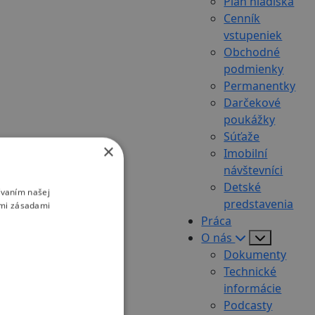
Plán hľadiska
Cenník
vstupeniek
Obchodné
podmienky
Permanentky
Darčekové
poukážky
Súťaže
×
Imobilní
návštevníci
Detské
ívaním našej
predstavenia
imi zásadami
Práca
O nás
Dokumenty
Technické
informácie
Podcasty