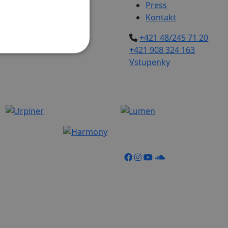
Press
Kontakt
+421 48/245 71 20
+421 908 324 163
Vstupenky