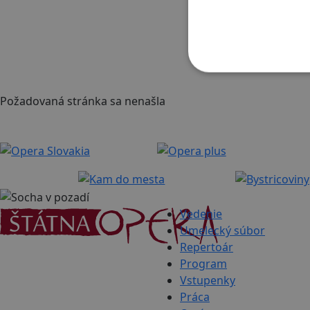
Požadovaná stránka sa nenašla
Vedenie
Umelecký súbor
Repertoár
Program
Vstupenky
Práca