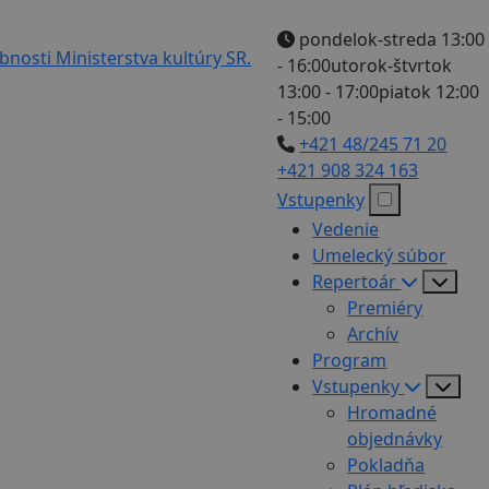
pondelok-streda 13:00
- 16:00
utorok-štvrtok
13:00 - 17:00
piatok 12:00
- 15:00
+421 48/245 71 20
+421 908 324 163
Vstupenky
Vedenie
Umelecký súbor
Repertoár
Premiéry
Archív
Program
Vstupenky
Hromadné
objednávky
Pokladňa