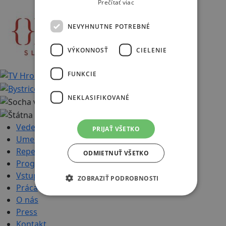
Prečítať viac
NEVYHNUTNE POTREBNÉ
VÝKONNOSŤ
CIELENIE
FUNKCIE
NEKLASIFIKOVANÉ
Vedenie
PRIJAŤ VŠETKO
Umelecký súbor
Repertoár
ODMIETNUŤ VŠETKO
Program
Vstupenky
ZOBRAZIŤ PODROBNOSTI
Práca
O nás
Press
Kontakt