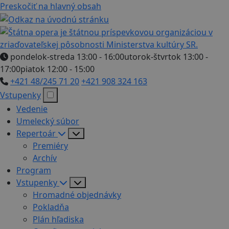
Preskočiť na hlavný obsah
pondelok-streda 13:00 - 16:00
utorok-štvrtok 13:00 -
17:00
piatok 12:00 - 15:00
+421 48/245 71 20
+421 908 324 163
Vstupenky
Vedenie
Umelecký súbor
Repertoár
Premiéry
Archív
Program
Vstupenky
Hromadné objednávky
Pokladňa
Plán hľadiska