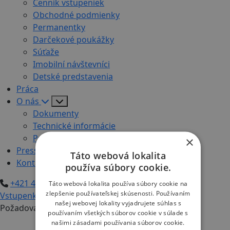
Cenník vstupeniek
Obchodné podmienky
Permanentky
Darčekové poukážky
Súťaže
Imobilní návštevníci
Detské predstavenia
Práca
O nás
Dokumenty
Technické informácie
Podcasty
×
Press
Táto webová lokalita
Kontakt
používa súbory cookie.
+421 48/245 71 20
+421 908 324 163
Táto webová lokalita používa súbory cookie na
zlepšenie používateľskej skúsenosti. Používaním
Vstupenky
našej webovej lokality vyjadrujete súhlas s
Požadovaná stránka sa nenašla
používaním všetkých súborov cookie v súlade s
Naši partneri
našimi zásadami používania súborov cookie.