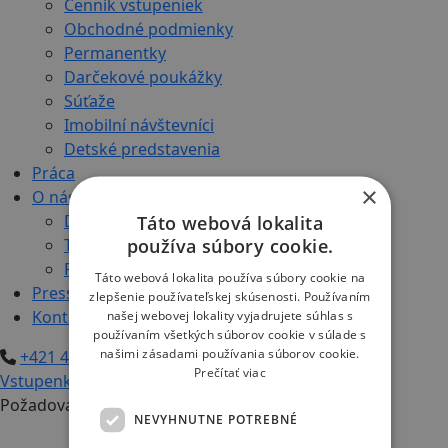
Cenník vstupeniek
Obchodné podmienky
Permanentky
Darčekové poukážky
Súťaže
Imobilní návštevníci
Detské predstavenia
Práca
×
O nás
Dokumenty
Táto webová lokalita
používa súbory cookie.
Technické informácie
Podcasty
Táto webová lokalita používa súbory cookie na
Press
zlepšenie používateľskej skúsenosti. Používaním
Kontakt
našej webovej lokality vyjadrujete súhlas s
používaním všetkých súborov cookie v súlade s
našimi zásadami používania súborov cookie.
+421 48/245 71 20
+421 908 324 163
Prečítať viac
Vstupenky
Požadovaná stránka sa nenašla
NEVYHNUTNE POTREBNÉ
Naši partneri