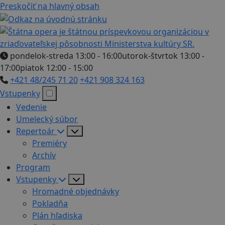
Preskočiť na hlavný obsah
pondelok-streda 13:00 - 16:00
utorok-štvrtok 13:00 -
17:00
piatok 12:00 - 15:00
+421 48/245 71 20
+421 908 324 163
Vstupenky
Vedenie
Umelecký súbor
Repertoár
Premiéry
Archív
Program
Vstupenky
Hromadné objednávky
Pokladňa
Plán hľadiska