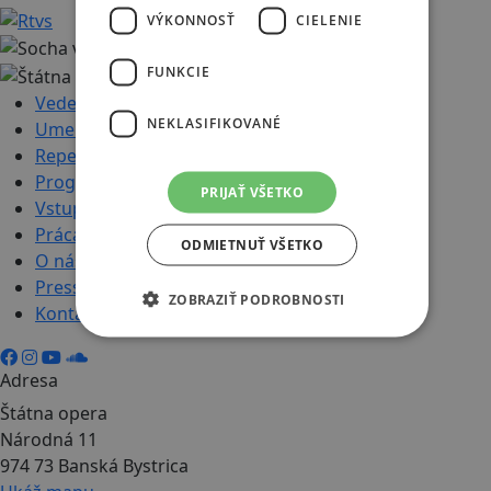
VÝKONNOSŤ
CIELENIE
FUNKCIE
Vedenie
NEKLASIFIKOVANÉ
Umelecký súbor
Repertoár
Program
PRIJAŤ VŠETKO
Vstupenky
Práca
ODMIETNUŤ VŠETKO
O nás
Press
ZOBRAZIŤ PODROBNOSTI
Kontakt
Adresa
Štátna opera
Národná 11
974 73 Banská Bystrica