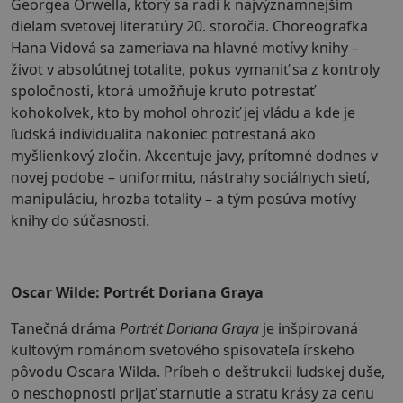
Georgea Orwella, ktorý sa radí k najvýznamnejším
dielam svetovej literatúry 20. storočia. Choreografka
Hana Vidová sa zameriava na hlavné motívy knihy –
život v absolútnej totalite, pokus vymaniť sa z kontroly
spoločnosti, ktorá umožňuje kruto potrestať
kohokoľvek, kto by mohol ohroziť jej vládu a kde je
ľudská individualita nakoniec potrestaná ako
myšlienkový zločin. Akcentuje javy, prítomné dodnes v
novej podobe – uniformitu, nástrahy sociálnych sietí,
manipuláciu, hrozba totality – a tým posúva motívy
knihy do súčasnosti.
Oscar Wilde: Portrét Doriana Graya
Tanečná dráma
Portrét Doriana Graya
je inšpirovaná
kultovým románom svetového spisovateľa írskeho
pôvodu Oscara Wilda. Príbeh o deštrukcii ľudskej duše,
o neschopnosti prijať starnutie a stratu krásy za cenu