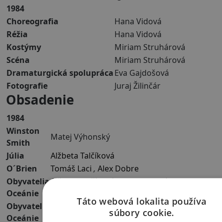
1984
Choreografia
Hana Vidová
Réžia
Hana Vidová
Kostýmy
Miriam Struhárová
Scéna
Miriam Struhárová
Dramaturgická spolupráca
Eva Gajdošová
Fotografie
Juraj Žilinčár
Obsadenie
1984
Winston
Matej Výhonský
Smith
Júlia
Alžbeta Talčíková
O´Brien
Tomáš Laci
,
Alex Dobre
Obyvatelia
Alžbeta Talčíková
,
Nina Ilievová
,
Barbora
Oceánie
Štupáková
Táto webová lokalita používa
Obyvatelia
súbory cookie.
Alex Dobre
,
Tomáš Laci
,
Marián Ďurčo
Oceánie