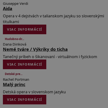
Giuseppe Verdi
Aida
Opera v 4 dejstvách v talianskom jazyku so slovenskými
titulkami
VIAC INFORMÁCIÍ
Hudobno-dr...
75 min
Dana Dinková
Nemé tváre / Výkriky do ticha
Tanečný príbeh o šikanovaní - virtuálnom i fyzickom
VIAC INFORMÁCIÍ
Detské pre...
120 min
Rachel Portman
Malý princ
Detská opera v slovenskom jazyku
VIAC INFORMÁCIÍ