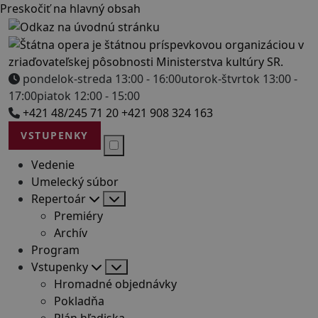
Preskočiť na hlavný obsah
pondelok-streda 13:00 - 16:00
utorok-štvrtok 13:00 -
17:00
piatok 12:00 - 15:00
+421 48/245 71 20
+421 908 324 163
VSTUPENKY
Vedenie
Umelecký súbor
Repertoár
Premiéry
Archív
Program
Vstupenky
Hromadné objednávky
Pokladňa
Plán hľadiska