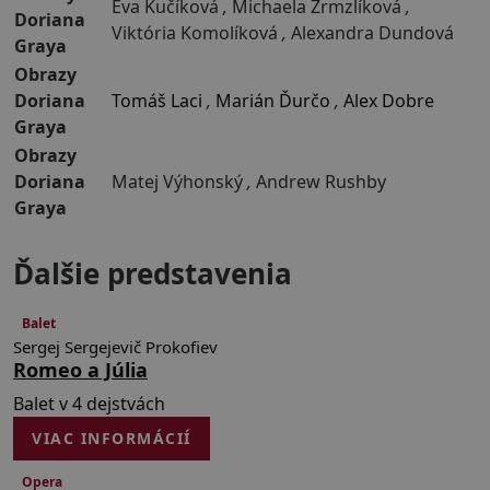
Eva Kučíková
,
Michaela Zrmzlíková
,
Doriana
Viktória Komolíková
,
Alexandra Dundová
Graya
Obrazy
Doriana
Tomáš Laci
,
Marián Ďurčo
,
Alex Dobre
Graya
Obrazy
Doriana
Matej Výhonský
,
Andrew Rushby
Graya
Ďalšie predstavenia
Balet
150 min
Sergej Sergejevič Prokofiev
Romeo a Júlia
Balet v 4 dejstvách
VIAC INFORMÁCIÍ
Opera
180 min