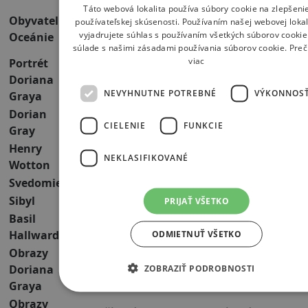
Táto webová lokalita používa súbory cookie na zlepšeni
Eva Kučíková
,
Michaela Zmrzlíková
,
Matej
Obyvatelia
používateľskej skúsenosti. Používaním našej webovej lokal
Výhonský
,
Viktória Komolíková
,
Andrew
vyjadrujete súhlas s používaním všetkých súborov cookie
Oceánie
Rushby
súlade s našimi zásadami používania súborov cookie.
Preč
viac
Portrét
Doriana
NEVYHNUTNE POTREBNÉ
VÝKONNOS
Graya
Dorian
Alex Dobre
,
Andrew Rushby
CIELENIE
FUNKCIE
Gray
Henry
Andrew Rushby
,
Matej Výhonský
NEKLASIFIKOVANÉ
Wotton
Svedomie
,
Nina Ilievová
Sibyl
Nina Ilievová
,
Eva Kučíková
PRIJAŤ VŠETKO
Basil
Tomáš Laci
,
Matej Výhonský
Hallward
ODMIETNUŤ VŠETKO
Obrazy
Barbora Štupáková
,
Alžbeta Talčíková
,
Doriana
ZOBRAZIŤ PODROBNOSTI
Nina Ilievová
Graya
Obrazy