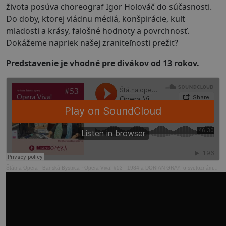
života posúva choreograf Igor Holováč do súčasnosti.
Do doby, ktorej vládnu médiá, konšpirácie, kult
mladosti a krásy, falošné hodnoty a povrchnosť.
Dokážeme napriek našej zraniteľnosti prežiť?
Predstavenie je vhodné pre divákov od 13 rokov.
Štátna Opera - Banská Bystrica
·
Opera Viva! #53 - 1984 a DORIAN GRAY: o svetoznámych románoch s doc. Janou Javorčíkovou