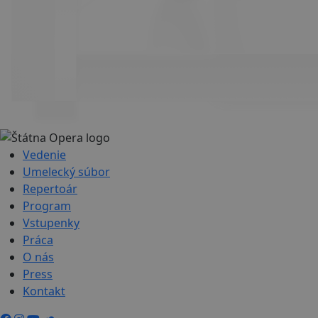
Vedenie
Umelecký súbor
Repertoár
Program
Vstupenky
Práca
O nás
Press
Kontakt