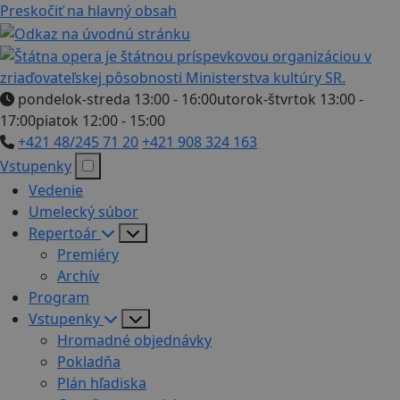
Preskočiť na hlavný obsah
pondelok-streda 13:00 - 16:00
utorok-štvrtok 13:00 -
17:00
piatok 12:00 - 15:00
+421 48/245 71 20
+421 908 324 163
Vstupenky
Vedenie
Umelecký súbor
Repertoár
Premiéry
Archív
Program
Vstupenky
Hromadné objednávky
Pokladňa
Plán hľadiska