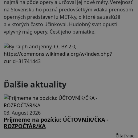
najmä na pôde opery a určoval jej nové méty. Verejnosť
na Slovensku ho pozná predovšetkým vďaka prenosom
operných predstavení z MET-ky, o ktoré sa zaslúžil
a v ktorých často účinkoval. Hudobný svet opustil
vplyvný mág opery. Česť jeho pamiatke.
Ďalšie aktuality
03. August 2026
Prijmeme na pozíciu: ÚČTOVNÍK/ČKA -
ROZPOČTÁR/KA
Čítať viac