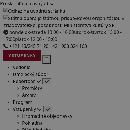
Preskočiť na hlavný obsah
pondelok-streda 13:00 - 16:00
utorok-štvrtok 13:00 -
17:00
piatok 12:00 - 15:00
+421 48/245 71 20
+421 908 324 163
VSTUPENKY
Vedenie
Umelecký súbor
Repertoár
Premiéry
Archív
Program
Vstupenky
Hromadné objednávky
Pokladňa
Plán hľadiska