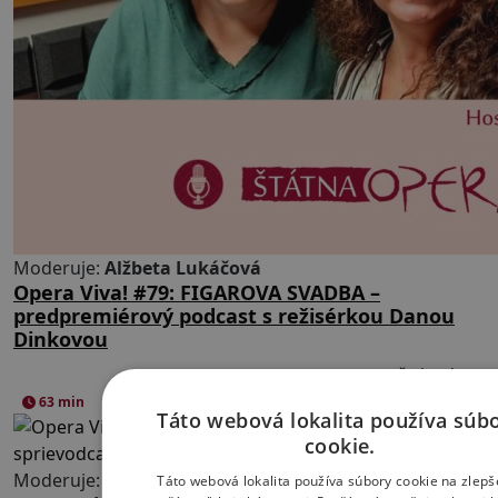
Moderuje:
Alžbeta Lukáčová
Opera Viva! #79: FIGAROVA SVADBA –
predpremiérový podcast s režisérkou Danou
Dinkovou
Vypočuť podcast
63 min
Táto webová lokalita používa súb
cookie.
Moderuje:
Alžbeta Lukáčová
Táto webová lokalita používa súbory cookie na zlepš