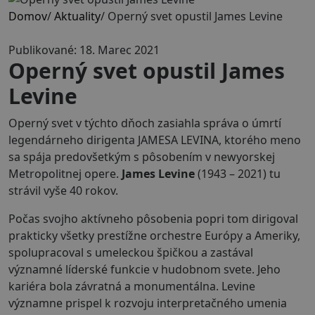
Domov
/
Aktuality
/
Operný svet opustil James Levine
Publikované: 18. Marec 2021
Operný svet opustil James
Levine
Operný svet v týchto dňoch zasiahla správa o úmrtí
legendárneho dirigenta JAMESA LEVINA, ktorého meno
sa spája predovšetkým s pôsobením v newyorskej
Metropolitnej opere.
James Levine
(1943 – 2021) tu
strávil vyše 40 rokov.
Počas svojho aktívneho pôsobenia popri tom dirigoval
prakticky všetky prestížne orchestre Európy a Ameriky,
spolupracoval s umeleckou špičkou a zastával
významné líderské funkcie v hudobnom svete. Jeho
kariéra bola závratná a monumentálna. Levine
významne prispel k rozvoju interpretačného umenia