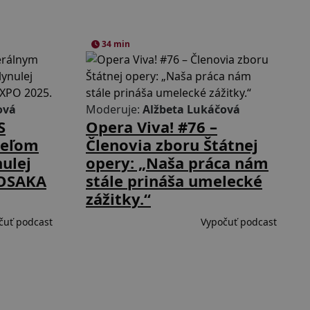
34 min
ová
Moderuje:
Alžbeta Lukáčová
S
Opera Viva! #76 –
teľom
Členovia zboru Štátnej
nulej
opery: „Naša práca nám
 OSAKA
stále prináša umelecké
zážitky.“
čuť podcast
Vypočuť podcast