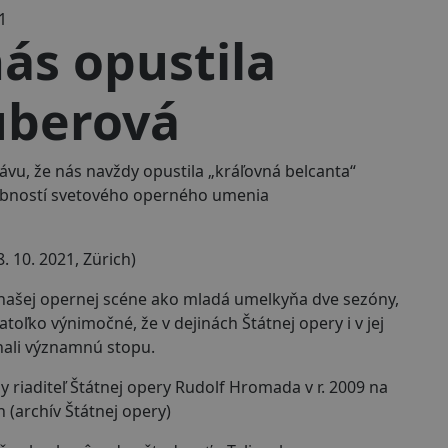
1
ás opustila
uberová
ávu, že nás navždy opustila „kráľovná belcanta“
sobností svetového operného umenia
8. 10. 2021, Zürich)
našej opernej scéne ako mladá umelkyňa dve sezóny,
atoľko výnimočné, že v dejinách Štátnej opery i v jej
ali významnú stopu.