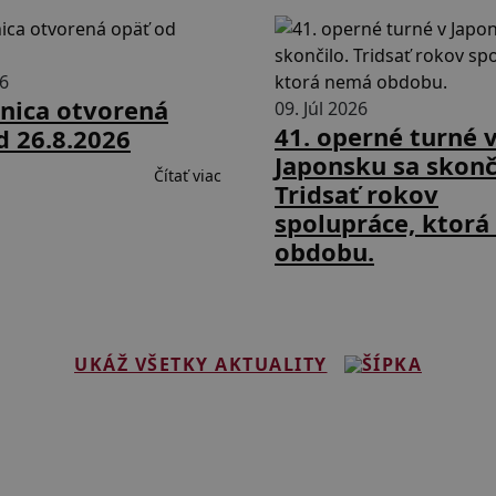
26
nica otvorená
09. Júl 2026
41. operné turné 
d 26.8.2026
Japonsku sa skonč
Čítať viac
Tridsať rokov
spolupráce, ktor
obdobu.
UKÁŽ VŠETKY AKTUALITY