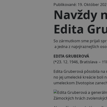
Publikované: 19. Október 202
Navždy n
Edita Gr
So zármutkom sme prijali spr
a jedna z najvýraznejších o
EDITA GRUBEROVÁ
(*23. 12. 1946, Bratislava − †1
Edita Gruberová pôsobila na 
no jej umelecké kreácie boli n
umeleckom životopise zanech