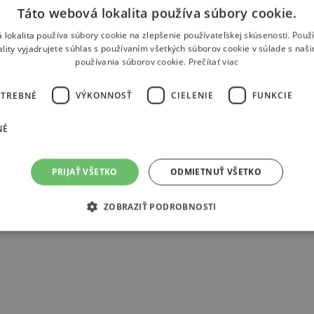
patria k zlatému fondu klasic
Táto webová lokalita používa súbory cookie.
V Edite Gruberovej Slovensk
 lokalita používa súbory cookie na zlepšenie používateľskej skúsenosti. Použ
interpretačného umenia.
Čes
ality vyjadrujete súhlas s používaním všetkých súborov cookie v súlade s naš
používania súborov cookie.
Prečítať viac
OTREBNÉ
VÝKONNOSŤ
CIELENIE
FUNKCIE
NÉ
PRIJAŤ VŠETKO
ODMIETNUŤ VŠETKO
ZOBRAZIŤ PODROBNOSTI