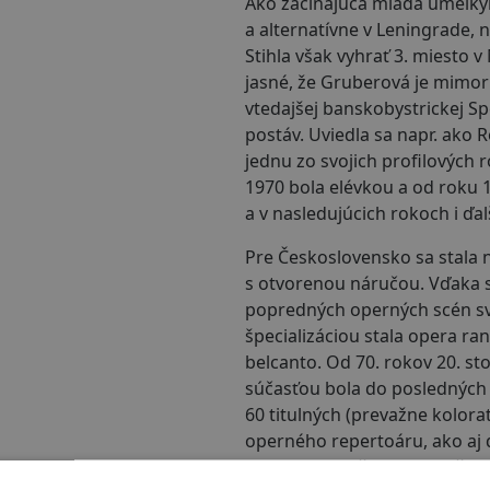
Ako začínajúca mladá umelky
a alternatívne v Leningrade, n
Stihla však vyhrať 3. miesto 
jasné, že Gruberová je mimori
vtedajšej banskobystrickej Sp
postáv. Uviedla sa napr. ako 
jednu zo svojich profilových r
1970 bola elévkou a od roku 
a v nasledujúcich rokoch i ďa
Pre Československo sa stala 
s otvorenou náručou. Vďaka 
popredných operných scén sv
špecializáciou stala opera ra
belcanto. Od 70. rokov 20. sto
súčasťou bola do posledných c
60 titulných (prevažne kolor
operného repertoáru, ako aj 
aj koncertnej činnosti, pričo