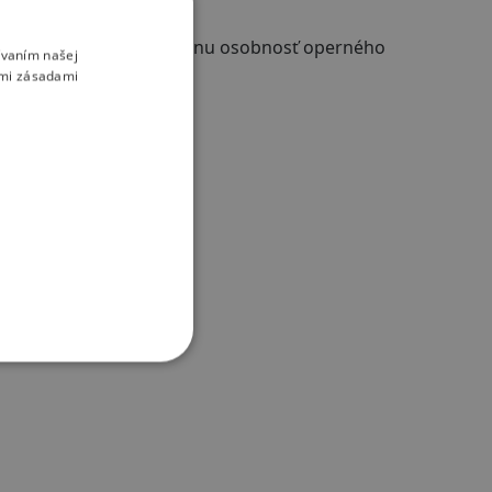
kej hudby.
o a svet stráca mimoriadnu osobnosť operného
ívaním našej
ť jej pamiatke!
imi zásadami