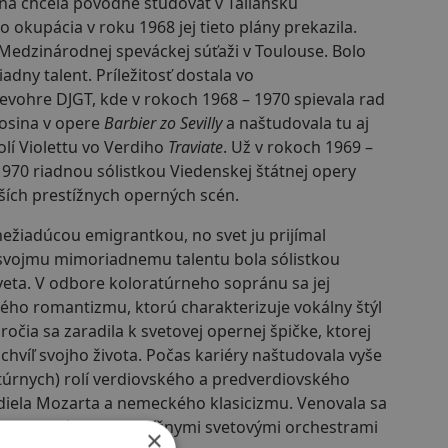
ňa chcela pôvodne študovať v Taliansku
o okupácia v roku 1968 jej tieto plány prekazila.
v Medzinárodnej speváckej súťaži v Toulouse. Bolo
adny talent. Príležitosť dostala vo
evohre DJGT, kde v rokoch 1968 – 1970 spievala rad
Rosina v opere
Barbier zo Sevilly
a naštudovala tu aj
olí Violettu vo Verdiho
Traviate
. Už v rokoch 1969 –
1970 riadnou sólistkou Viedenskej štátnej opery
lších prestížnych operných scén.
nežiadúcou emigrantkou, no svet ju prijímal
svojmu mimoriadnemu talentu bola sólistkou
eta. V odbore koloratúrneho sopránu sa jej
ného romantizmu, ktorú charakterizuje vokálny štýl
ročia sa zaradila k svetovej opernej špičke, ktorej
hvíľ svojho života. Počas kariéry naštudovala vyše
atúrnych) rolí verdiovského a predverdiovského
diela Mozarta a nemeckého klasicizmu. Venovala sa
m jej nahrávky s prestížnymi svetovými orchestrami
×