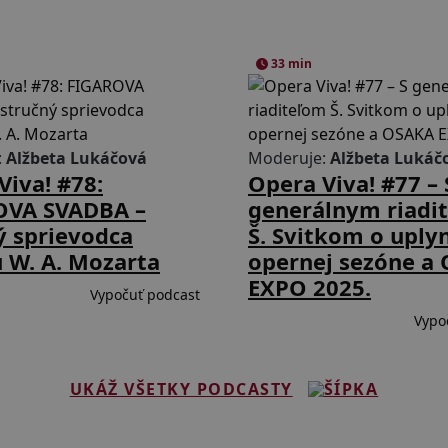
33 min
:
Alžbeta Lukáčová
Moderuje:
Alžbeta Lukáč
Viva! #78:
Opera Viva! #77 – 
OVA SVADBA –
generálnym riadi
ý sprievodca
Š. Svitkom o uply
 W. A. Mozarta
opernej sezóne a
EXPO 2025.
Vypočuť podcast
Vypo
UKÁŽ VŠETKY PODCASTY