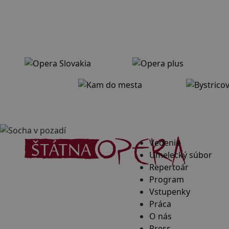
Vedenie
Umelecký súbor
Repertoár
Program
Vstupenky
Práca
O nás
Press