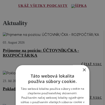
UKÁŽ VŠETKY PODCASTY
Aktuality
03. August 2026
Prijmeme na pozíciu: ÚČTOVNÍK/ČKA -
ROZPOČTÁR/KA
ČÍTAŤ VIAC
×
Táto webová lokalita
používa súbory cookie.
23. Júl 2026
Pokladnica otvorená opäť od 26.8.2026
Táto webová lokalita používa súbory cookie na
zlepšenie používateľskej skúsenosti.
Používaním našej webovej lokality vyjadrujete
ČÍTAŤ VIAC
súhlas s používaním všetkých súborov cookie v