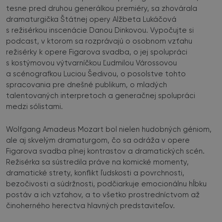
tesne pred druhou generálkou premiéry, sa zhovárala
dramaturgička Štátnej opery Alžbeta Lukáčová
s režisérkou inscenácie Danou Dinkovou. Vypočujte si
podcast, v ktorom sa rozprávajú o osobnom vzťahu
režisérky k opere Figarova svadba, o jej spolupráci
s kostýmovou výtvarníčkou Ľudmilou Várossovou
a scénografkou Luciou Šedivou, o posolstve tohto
spracovania pre dnešné publikum, o mladých
talentovaných interpretoch a generačnej spolupráci
medzi sólistami.
Wolfgang Amadeus Mozart bol nielen hudobných géniom,
ale aj skvelým dramaturgom, čo sa odráža v opere
Figarova svadba plnej kontrastov a dramatických scén.
Režisérka sa sústredila práve na komické momenty,
dramatické strety, konflikt ľudskosti a povrchnosti,
bezočivosti a súdržnosti, podčiarkuje emocionálnu hĺbku
postáv a ich vzťahov, a to všetko prostredníctvom až
činoherného herectva hlavných predstaviteľov.