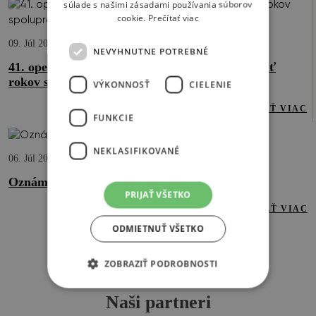
súlade s našimi zásadami používania súborov
cookie.
Prečítať viac
09. Júl 2026
NEVYHNUTNE POTREBNÉ
41. operné turné v Japonsku sa skončilo. Tridsať
rokov spolupráce, ktorá nemá obdobu.
VÝKONNOSŤ
CIELENIE
ČÍTAŤ VIAC
FUNKCIE
NEKLASIFIKOVANÉ
06. Júl 2026
Oznámenie o zmene názvu organizácie
PRIJAŤ VŠETKO
ČÍTAŤ VIAC
ODMIETNUŤ VŠETKO
UKÁŽ VŠETKY AKTUALITY
ZOBRAZIŤ PODROBNOSTI
Naši partneri