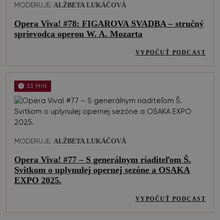
ALŽBETA LUKÁČOVÁ
MODERUJE:
Opera Viva! #78: FIGAROVA SVADBA – stručný
sprievodca operou W. A. Mozarta
VYPOČUŤ PODCAST
33 MIN
ALŽBETA LUKÁČOVÁ
MODERUJE:
Opera Viva! #77 – S generálnym riaditeľom Š.
Svitkom o uplynulej opernej sezóne a OSAKA
EXPO 2025.
VYPOČUŤ PODCAST