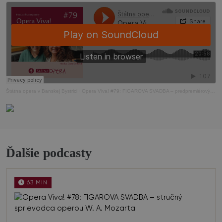
Štátna opera v Banskej Bystrici
·
Opera Viva! #79: FIGAROVA SVADBA – predpremiérový podcast s režisérkou Danou Dinkovou
Ďalšie podcasty
63 MIN