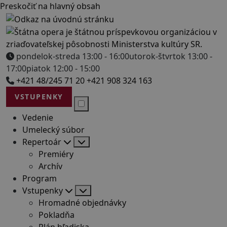
Preskočiť na hlavný obsah
pondelok-streda 13:00 - 16:00
utorok-štvrtok 13:00 -
17:00
piatok 12:00 - 15:00
+421 48/245 71 20
+421 908 324 163
VSTUPENKY
Vedenie
Umelecký súbor
Repertoár
Premiéry
Archív
Program
Vstupenky
Hromadné objednávky
Pokladňa
Plán hľadiska