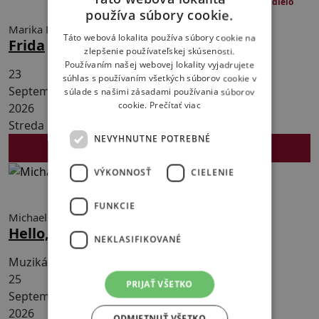
120 min s 1 prestávkou
Hudobno-dramatické a tanečné dielo
používa súbory cookie.
Marika Mikanová
Táto webová lokalita používa súbory cookie na
Frida
zlepšenie používateľskej skúsenosti.
Používaním našej webovej lokality vyjadrujete
23
súhlas s používaním všetkých súborov cookie v
September
súlade s našimi zásadami používania súborov
cookie.
Prečítať viac
2026
Streda 18:30
NEVYHNUTNE POTREBNÉ
KÚPIŤ VSTUPENKU
VÝKONNOSŤ
CIELENIE
210 min s 1 prestávkou
Muzikál
FUNKCIE
Michael Stewart - Jerry Herman
Hello, Dolly!
NEKLASIFIKOVANÉ
Muzikál v 2 dejstvách v slovenskom jazyku
25
PRIJAŤ VŠETKO
September
2026
ODMIETNUŤ VŠETKO