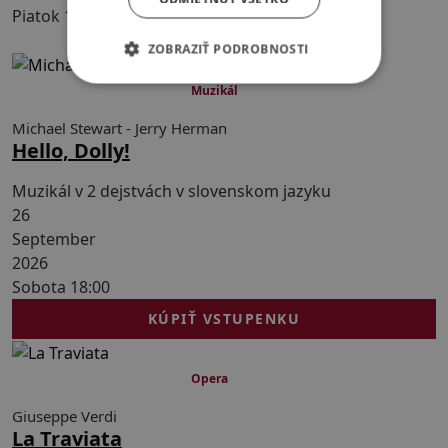
Piatok 10:00
Rezervovať vstupenku
ZOBRAZIŤ PODROBNOSTI
210 min s 1 prestávkou
Muzikál
Michael Stewart - Jerry Herman
Hello, Dolly!
Muzikál v 2 dejstvách v slovenskom jazyku
26
September
2026
Sobota 18:00
KÚPIŤ VSTUPENKU
150 min s 1 prestávkou
Opera
Giuseppe Verdi
La Traviata