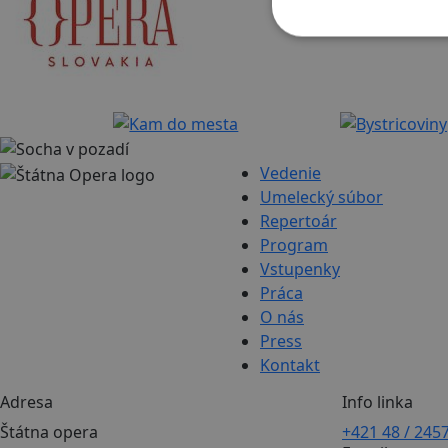
Vedenie
Umelecký súbor
Repertoár
Program
Vstupenky
Práca
O nás
Press
Kontakt
Adresa
Info linka
Štátna opera
+421 48 / 245