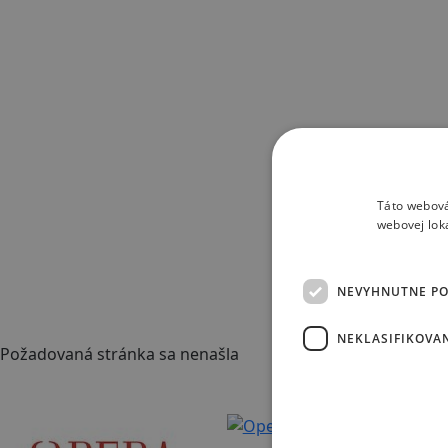
Táto webová
webovej lok
NEVYHNUTNE P
NEKLASIFIKOVA
Požadovaná stránka sa nenašla