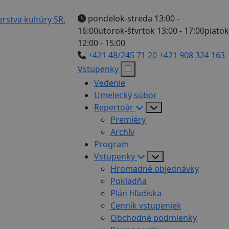
pondelok-streda 13:00 -
16:00
utorok-štvrtok 13:00 - 17:00
piatok
12:00 - 15:00
+421 48/245 71 20
+421 908 324 163
Vstupenky
Vedenie
Umelecký súbor
Repertoár
Premiéry
Archív
Program
Vstupenky
Hromadné objednávky
Pokladňa
Plán hľadiska
Cenník vstupeniek
Obchodné podmienky