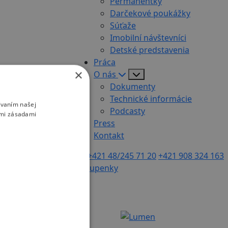
Permanentky
Darčekové poukážky
Súťaže
Imobilní návštevníci
Detské predstavenia
Práca
×
O nás
Dokumenty
Technické informácie
ívaním našej
Podcasty
imi zásadami
Press
Kontakt
+421 48/245 71 20
+421 908 324 163
Vstupenky